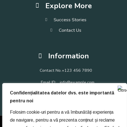
Explore More
Success Stories
Contact Us
Information
Contact No.
+123 456 7890
Email ID:
info@example.com
Confidențialitatea datelor dvs. este importantă
1870 Alpaca Way Irvine, CA 92614. United States
pentru noi
Folosim cookie-uri pentru a vă îmbunătăți experiența
de navigare, pentru a vă prezenta conținut și reclame
© Copyright 2021 | Toate drepturile rezervate Psiholog