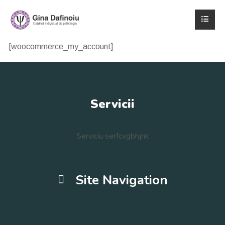
[woocommerce_my_account]
Servicii
Serviciu serfcvgbhjnk
Site Navigation