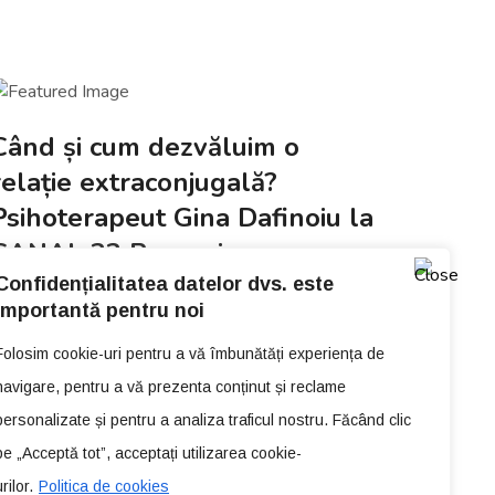
Când și cum dezvăluim o
relație extraconjugală?
Psihoterapeut Gina Dafinoiu la
CANAL 33 Romania
Confidențialitatea datelor dvs. este
importantă pentru noi
Folosim cookie-uri pentru a vă îmbunătăți experiența de
navigare, pentru a vă prezenta conținut și reclame
personalizate și pentru a analiza traficul nostru. Făcând clic
pe „Acceptă tot”, acceptați utilizarea cookie-
rilor.
Politica de cookies