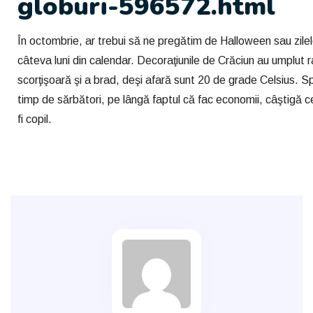
globuri-596572.html
În octombrie, ar trebui să ne pregătim de Halloween sau zilel
câteva luni din calendar. Decoraţiunile de Crăciun au umplut ra
scorţişoară şi a brad, deşi afară sunt 20 de grade Celsius. Sp
timp de sărbători, pe lângă faptul că fac economii, câştigă c
fi copil.