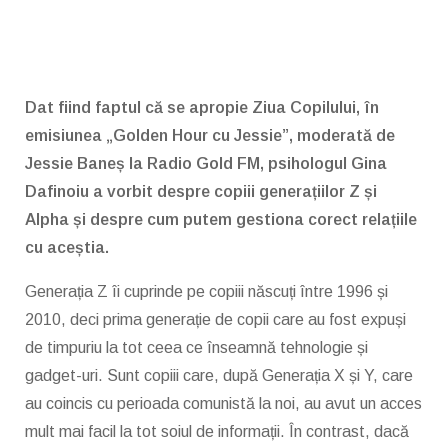
Dat fiind faptul că se apropie Ziua Copilului, în
emisiunea „Golden Hour cu Jessie”, moderată de
Jessie Baneș la Radio Gold FM, psihologul Gina
Dafinoiu a vorbit despre copiii generațiilor Z și
Alpha și despre cum putem gestiona corect relațiile
cu aceștia.
Generația Z îi cuprinde pe copiii născuți între 1996 și
2010, deci prima generație de copii care au fost expuși
de timpuriu la tot ceea ce înseamnă tehnologie și
gadget-uri. Sunt copiii care, după Generația X și Y, care
au coincis cu perioada comunistă la noi, au avut un acces
mult mai facil la tot soiul de informații. În contrast, dacă