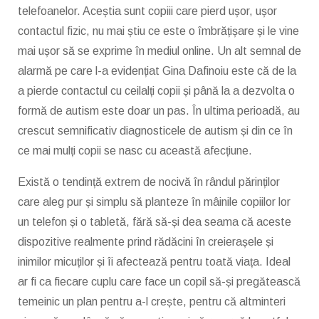
telefoanelor. Aceștia sunt copiii care pierd ușor, ușor
contactul fizic, nu mai știu ce este o îmbrățișare și le vine
mai ușor să se exprime în mediul online. Un alt semnal de
alarmă pe care l-a evidențiat Gina Dafinoiu este că de la
a pierde contactul cu ceilalți copii și până la a dezvolta o
formă de autism este doar un pas. În ultima perioadă, au
crescut semnificativ diagnosticele de autism și din ce în
ce mai mulți copii se nasc cu această afecțiune.
Există o tendință extrem de nocivă în rândul părinților
care aleg pur și simplu să planteze în mâinile copiilor lor
un telefon și o tabletă, fără să-și dea seama că aceste
dispozitive realmente prind rădăcini în creierașele și
inimilor micuților și îi afectează pentru toată viața. Ideal
ar fi ca fiecare cuplu care face un copil să-și pregătească
temeinic un plan pentru a-l crește, pentru că altminteri