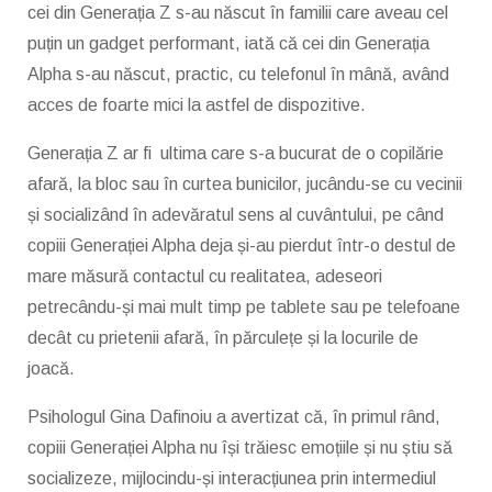
cei din Generația Z s-au născut în familii care aveau cel
puțin un gadget performant, iată că cei din Generația
Alpha s-au născut, practic, cu telefonul în mână, având
acces de foarte mici la astfel de dispozitive.
Generația Z ar fi ultima care s-a bucurat de o copilărie
afară, la bloc sau în curtea bunicilor, jucându-se cu vecinii
și socializând în adevăratul sens al cuvântului, pe când
copiii Generației Alpha deja și-au pierdut într-o destul de
mare măsură contactul cu realitatea, adeseori
petrecându-și mai mult timp pe tablete sau pe telefoane
decât cu prietenii afară, în părculețe și la locurile de
joacă.
Psihologul Gina Dafinoiu a avertizat că, în primul rând,
copiii Generației Alpha nu își trăiesc emoțiile și nu știu să
socializeze, mijlocindu-și interacțiunea prin intermediul