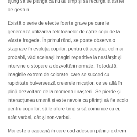
ajung să se plângă că nu au timp și să recurgă la astfel
de gesturi.
Există o serie de efecte foarte grave pe care le
generează utilizarea telefoanelor de către copii de la
vârste fragede. În primul rând, se poate observa o
stagnare în evoluția copiilor, pentru că aceștia, cel mai
probabil, văd aceleași imagini repetitive la nesfârșit și
intervine o stopare a dezvoltării normale. Totodată,
imaginile extrem de colorate care se succed cu
rapiditate bulversează creierele micuților, ce se află în
plină dezvoltare de la momentul nașterii. Se pierde și
interacțiunea umană și este nevoie ca părinții să fie acolo
pentru copiii lor, să le ofere timp și să comunice cu ei,
atât verbal, cât și non-verbal.
Mai este o capcană în care cad adeseori părinții extrem