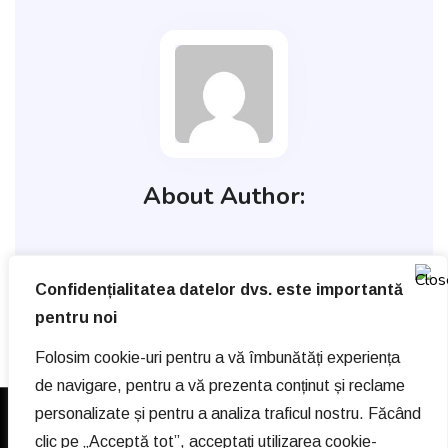
About Author:
Confidențialitatea datelor dvs. este importantă
pentru noi
Folosim cookie-uri pentru a vă îmbunătăți experiența
de navigare, pentru a vă prezenta conținut și reclame
personalizate și pentru a analiza traficul nostru. Făcând
© Copyright 2021 | Toate drepturile rezervate Psiholog
clic pe „Acceptă tot”, acceptați utilizarea cookie-
Gina Dafinoiu.