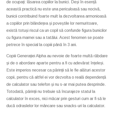
de ocupați: lăsarea copiilor la bunici. Deși în esență
această practică nu este una periculoasă sau nocivă,
bunicii contribuind foarte mult la dezvoltarea armonioasă
a copiilor prin blândețea și poveștile lor nemuritoare,
există totuși riscul ca un copil să confunde figura bunicilor
cu figura mamei sau a tatălui. Acest fenomen se poate
petrece în special la copiii până în 3 ani.
Copiii Generației Alpha au nevoie de foarte multă răbdare
și de o abordare aparte pentru a fi cu adevărat înțeleși.
Este imperios necesar ca părinții să le fie alături acestor
copii, pentru că altfel ei vor dezvolta o reală dependență
de calculator sau telefon și nu s-ar mai putea desprinde.
Totodată, părinții nu trebuie să încurajeze statul la
calculator în exces, nici măcar prin gesturi cum ar fi să le
ducă odraslelor lor mâncare sau snacks-uri la calculator.