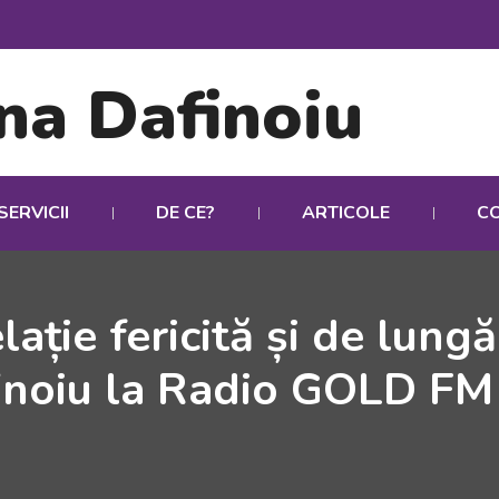
SERVICII
DE CE?
ARTICOLE
C
ație fericită și de lung
inoiu la Radio GOLD F